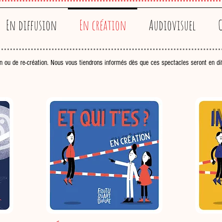
En diffusion
En création
Audiovisuel
C
n ou de re-création. Nous vous tiendrons informés dès que ces spectacles seront en dif