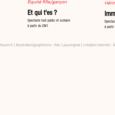
Équité fille/garçon
Héri
Et qui t'es ?
Imm
Spectacle tout public et scolaire
Spectac
à partir du CM1
à parti
ure.fr | illustration/graphisme : Alix Lauvergeat | création internet :