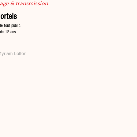
tage & transmission
ortels
le tout public
r de 12 ans
 Myriam Lotton