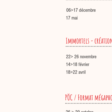
06>17 décembre
17 mai
Immortels - créatio
22> 26 novembre
14>18 février
18>22 avril
PÖC / Format mégaph