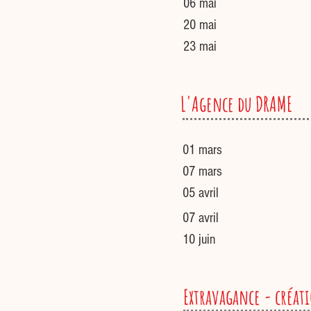
06 mai
20 mai
23 mai
L'Agence du DRAME
01 mars
07 mars
05 avril
07 avril
10 juin
Extravagance - créat