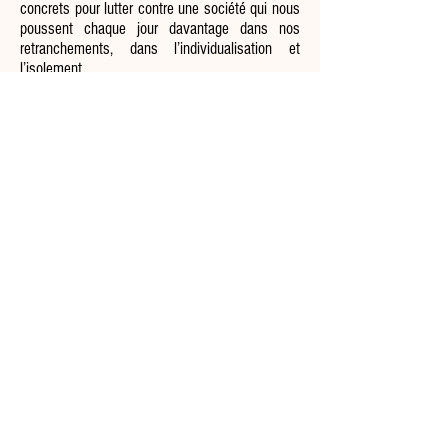
concrets pour lutter contre une société qui nous
poussent chaque jour davantage dans nos
retranchements, dans l’individualisation et
l’isolement.
Les différences de langage, de culture et de
référence mais aussi que ce qui commun à tous
sont autant d’éléments précieux pour la
construction et la création entreprises durant
ses multiples rencontres artistiques.
La compagnie aime échanger, travailler en
collectif, s’ouvrir à de nouvelles éxpériences et
fait donc appel régulièrement à des auteurs,
scénaristes, plasticiens, comédiens... de la
région.
Siret :
828 816 959 000 21
Licences :
L-R-20-005450.CAT.2
L-R-20-010536.CAT.3